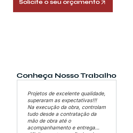
Solicite o seu orçamento
Conheça Nosso Trabalho
Projetos de excelente qualidade,
Em
superaram as expectativas!!!
co
Na execução da obra, controlam
se
tudo desde a contratação da
cl
mão de obra até o
co
acompanhamento e entrega…
Di