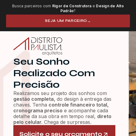
Busca parceiros com
Rigor de Construtora
e
Design de Alto
Padrão
?
SEJA UM PARCEIRO
→
Seu Sonho
Realizado Com
Precisão
Realizamos seu projeto dos sonhos com
gestão completa,
do design à entrega das
chaves. Tenha
controle financeiro total,
cronograma preciso
e acompanhe cada
detalhe da sua obra em tempo real,
direto
pelo celular.
Chega de surpresas.
Solicite o seu orçamento